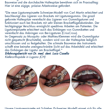
Bauweise und die durchdachte Haltespitze bewähren sich im Praxisalltag:
Hier ist eine zügige, präzise Arbeitsweise gefordert.
"Die neue Ligaturenpinzette Schweizer-Modell von Carl Martin erleichtert und
beschleunigt das Ligieren von Brackets mit Ligaturengummis. Die grazil
geformte Haltespitze vereinfacht das Ligieren von Gummiligaturen und
funktioniert auch bei Brackets mit sehr kleinen Bracketflügelabständen. Der
leichtgängige Verschluss ermöglicht speditives Arbeiten am Patienten. Die
Ligaturenpinzette erleichtert auch das Einhängen von Gummiketten und
vereinfacht das Anbringen von 8er-Ligaturen (CrissCross).
Im Gegensatz zu Mosquito- oder Mathieu-Klemmen wird die Gummiligatur
nicht gequetscht (Bruchstelle), sondern wird von der Haltespitze lediglich
umschlossen und so festgehalten. Die schmale Bauweise des Instruments
schafft eine beinahe uneingeschränkte Sicht auf das Arbeitsfeld und erleichtert
das Einhängen der Ligatur am Bracketflügel."
Erfahrungsbericht von Dr. med. dent. Luca Casella
Kieferorthopäde in Lugano (CH)
Unsere Ligaturenpinzette mit Schieber (Schweizer Modell) eignet sich für alle