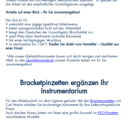
Unsere Pinzette aus hochwertigem medizinischem Edelstahl* ist speziell auf
die Arbeit mit den empfindlichen Gummiligaturen ausgelegt.
Vorteile auf einen Blick – für Sie zusammengefasst
Die OLS-6110
• unterstützt eine zügige (speditive) Arbeitsweise
• bietet uneingeschränkte Sicht auf das Arbeitsfeld
• beugt dem Quetschen der Gummiligatur (Bruchstelle) vor
• spart Platz beim Sterilisieren (schmale Bauweise)
• hat einen leichtgängigen Verschluss
• ist sterilisierbar bis 134°C
Kaufen Sie direkt vom Hersteller – Qualität aus
einer Hand.
*Alle unsere Edelstahlinstrumente lassen sich leicht reinigen und sterilisieren.
Mehr zu den
Qualitätsstandards
unserer Produkte haben wir für Sie
zusammengefasst.
Bracketpinzetten ergänzen Ihr
Instrumentarium
Für den Arbeitsschritt vor dem Ligieren gerüstet: Mit den
Bracketpinzetten
von
Carl Martin erhalten Sie hochwertige Instrumente für Ihre kieferorthopädische
Praxis.
Auch darüber hinaus bieten wir Ihnen eine große Auswahl an
KFO-Pinzetten
verschiedener Modelle.